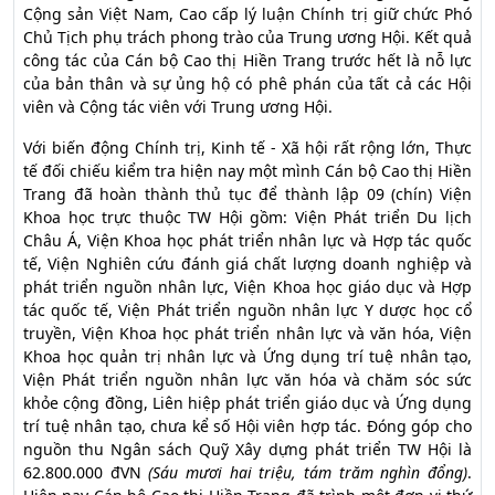
Cộng sản Việt Nam, Cao cấp lý luận Chính trị giữ chức Phó
Chủ Tịch phụ trách phong trào của Trung ương Hội. Kết quả
công tác của Cán bộ Cao thị Hiền Trang trước hết là nỗ lực
của bản thân và sự ủng hộ có phê phán của tất cả các Hội
viên và Cộng tác viên với Trung ương Hội.
Với biến động Chính trị, Kinh tế - Xã hội rất rộng lớn, Thực
tế đối chiếu kiểm tra hiện nay một mình Cán bộ Cao thị Hiền
Trang đã hoàn thành thủ tục để thành lập 09 (chín) Viện
Khoa học trực thuộc TW Hội gồm: Viện Phát triển Du lịch
Châu Á, Viện Khoa học phát triển nhân lực và Hợp tác quốc
tế, Viện Nghiên cứu đánh giá chất lượng doanh nghiệp và
phát triển nguồn nhân lực, Viện Khoa học giáo dục và Hợp
tác quốc tế, Viện Phát triển nguồn nhân lực Y dược học cổ
truyền, Viện Khoa học phát triển nhân lực và văn hóa, Viện
Khoa học quản trị nhân lực và Ứng dụng trí tuệ nhân tạo,
Viện Phát triển nguồn nhân lực văn hóa và chăm sóc sức
khỏe cộng đồng, Liên hiệp phát triển giáo dục và Ứng dụng
trí tuệ nhân tạo, chưa kể số Hội viên hợp tác. Đóng góp cho
nguồn thu Ngân sách Quỹ Xây dựng phát triển TW Hội là
62.800.000 đVN
(Sáu mươi hai triệu, tám trăm nghìn đổng)
.