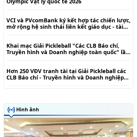
Olympic Vật lý quốc tế 2026
VCI và PVcomBank ký kết hợp tác chiến lược,
mở rộng hệ sinh thái liên kết giáo dục - tài
chính
Khai mạc Giải Pickleball "Các CLB Báo chí,
Truyền hình và Doanh nghiệp toàn quốc" lần
thứ I - 2026, tranh Cup "Nhân tài Việt": Lan
tỏa tinh thần thể thao, báo chí truyền
Hơn 250 VĐV tranh tài tại Giải Pickleball các
thông, kết nối doanh nghiệp và phát triển
CLB Báo chí - Truyền hình và Doanh nghiệp
toàn quốc lần thứ I
Hình ảnh