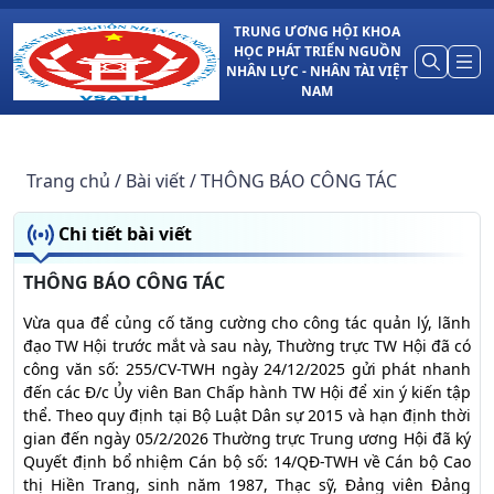
TRUNG ƯƠNG HỘI KHOA
HỌC PHÁT TRIỂN NGUỒN
NHÂN LỰC - NHÂN TÀI VIỆT
NAM
Trang chủ
/ Bài viết
/ THÔNG BÁO CÔNG TÁC
Chi tiết bài viết
THÔNG BÁO CÔNG TÁC
Vừa qua để củng cố tăng cường cho công tác quản lý, lãnh
đạo TW Hội trước mắt và sau này, Thường trực TW Hội đã có
công văn số: 255/CV-TWH ngày 24/12/2025 gửi phát nhanh
đến các Đ/c Ủy viên Ban Chấp hành TW Hội để xin ý kiến tập
thể. Theo quy định tại Bộ Luật Dân sự 2015 và hạn định thời
gian đến ngày 05/2/2026 Thường trực Trung ương Hội đã ký
Quyết định bổ nhiệm Cán bộ số: 14/QĐ-TWH về Cán bộ Cao
thị Hiền Trang, sinh năm 1987, Thạc sỹ, Đảng viên Đảng