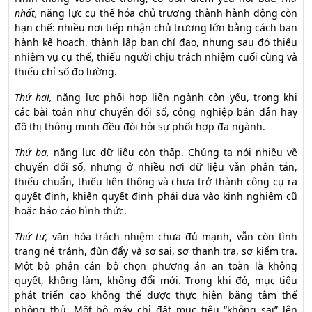
nhất,
năng lực cụ thể hóa chủ trương thành hành động còn
hạn chế: nhiều nơi tiếp nhận chủ trương lớn bằng cách ban
hành kế hoạch, thành lập ban chỉ đạo, nhưng sau đó thiếu
nhiệm vụ cụ thể, thiếu người chịu trách nhiệm cuối cùng và
thiếu chỉ số đo lường.
Thứ hai,
năng lực phối hợp liên ngành còn yếu, trong khi
các bài toán như chuyển đổi số, công nghiệp bán dẫn hay
đô thị thông minh đều đòi hỏi sự phối hợp đa ngành.
Thứ ba,
năng lực dữ liệu còn thấp. Chúng ta nói nhiều về
chuyển đổi số, nhưng ở nhiều nơi dữ liệu vẫn phân tán,
thiếu chuẩn, thiếu liên thông và chưa trở thành công cụ ra
quyết định, khiến quyết định phải dựa vào kinh nghiệm cũ
hoặc báo cáo hình thức.
Thứ tư,
văn hóa trách nhiệm chưa đủ mạnh, vẫn còn tình
trạng né tránh, đùn đẩy và sợ sai, sợ thanh tra, sợ kiểm tra.
Một bộ phận cán bộ chọn phương án an toàn là không
quyết, không làm, không đổi mới. Trong khi đó, mục tiêu
phát triển cao không thể được thực hiện bằng tâm thế
phòng thủ. Một bộ máy chỉ đặt mục tiêu “không sai” lên