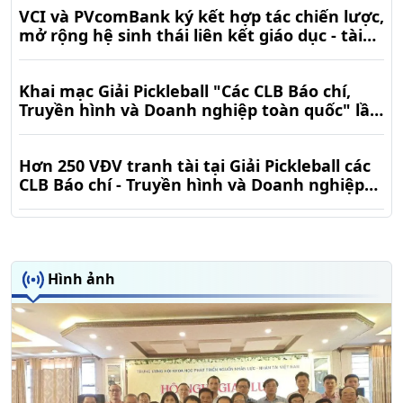
VCI và PVcomBank ký kết hợp tác chiến lược,
mở rộng hệ sinh thái liên kết giáo dục - tài
chính
Khai mạc Giải Pickleball "Các CLB Báo chí,
Truyền hình và Doanh nghiệp toàn quốc" lần
thứ I - 2026, tranh Cup "Nhân tài Việt": Lan
tỏa tinh thần thể thao, báo chí truyền
Hơn 250 VĐV tranh tài tại Giải Pickleball các
thông, kết nối doanh nghiệp và phát triển
CLB Báo chí - Truyền hình và Doanh nghiệp
toàn quốc lần thứ I
Hình ảnh