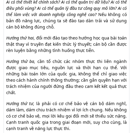
Ai có thể thiết kế chính sách? Ai có thể quản trị dữ liệu? Ai có thể
điều phối vùng? Ai có thể quản lý đầu tư công quy mô lớn? Ai có
thể làm việc với doanh nghiệp công nghệ cao?
Nếu không có
bản đồ năng lực, chúng ta sẽ đào tạo dàn trải và sử dụng
cán bộ không đúng chỗ.
Hướng thứ hai,
đổi mới đào tạo theo hướng học qua bài toán
thật thay vì truyền đạt kiến thức lý thuyết; cán bộ cần được
rèn luyện bằng những tình huống thực tiễn.
Hướng thứ ba,
cần tổ chức các nhóm thực thi liên ngành
được giao mục tiêu, nguồn lực và thời hạn cụ thể. Với
những bài toán lớn của quốc gia, không thể chỉ giao việc
theo cách hành chính thông thường; cần gắn quyền hạn với
trách nhiệm của người đứng đầu theo cam kết kết quả thực
chất.
Hướng thứ tư,
là phải có cơ chế bảo vệ cán bộ dám nghĩ,
dám làm, dám chịu trách nhiệm vì lợi ích chung. Nếu không
có cơ chế bảo vệ, mọi lời kêu gọi đổi mới sẽ thiếu sức nặng.
Cạnh tranh quốc gia trong giai đoạn mới, suy cho cùng, là
cạnh tranh về năng lực thực thi.