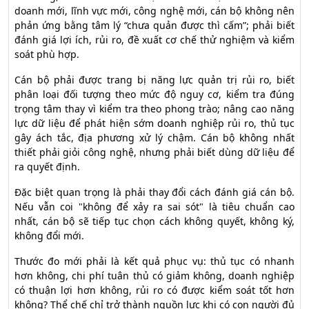
doanh mới, lĩnh vực mới, công nghệ mới, cán bộ không nên
phản ứng bằng tâm lý “chưa quản được thì cấm”; phải biết
đánh giá lợi ích, rủi ro, đề xuất cơ chế thử nghiệm và kiểm
soát phù hợp.
Cán bộ phải được trang bị năng lực quản trị rủi ro, biết
phân loại đối tượng theo mức độ nguy cơ, kiểm tra đúng
trọng tâm thay vì kiểm tra theo phong trào; nâng cao năng
lực dữ liệu để phát hiện sớm doanh nghiệp rủi ro, thủ tục
gây ách tắc, địa phương xử lý chậm. Cán bộ không nhất
thiết phải giỏi công nghệ, nhưng phải biết dùng dữ liệu để
ra quyết định.
Đặc biệt quan trọng là phải thay đổi cách đánh giá cán bộ.
Nếu vẫn coi "không để xảy ra sai sót" là tiêu chuẩn cao
nhất, cán bộ sẽ tiếp tục chọn cách không quyết, không ký,
không đổi mới.
Thước đo mới phải là kết quả phục vụ: thủ tục có nhanh
hơn không, chi phí tuân thủ có giảm không, doanh nghiệp
có thuận lợi hơn không, rủi ro có được kiểm soát tốt hơn
không? Thể chế chỉ trở thành nguồn lực khi có con người đủ