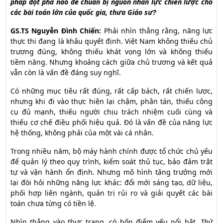
pháp đột phá nào để chuẩn bị nguồn nhân lực chiến lược cho
các bài toán lớn của quốc gia, thưa Giáo sư?
GS.TS Nguyễn Đình Chiến:
Phải nhìn thẳng rằng, năng lực
thực thi đang là khâu quyết định. Việt Nam không thiếu chủ
trương đúng, không thiếu khát vọng lớn và không thiếu
tiềm năng. Nhưng khoảng cách giữa chủ trương và kết quả
vẫn còn là vấn đề đáng suy nghĩ.
Có những mục tiêu rất đúng, rất cấp bách, rất chiến lược,
nhưng khi đi vào thực hiện lại chậm, phân tán, thiếu công
cụ đủ mạnh, thiếu người chịu trách nhiệm cuối cùng và
thiếu cơ chế điều phối hiệu quả. Đó là vấn đề của năng lực
hệ thống, không phải của một vài cá nhân.
Trong nhiều năm, bộ máy hành chính được tổ chức chủ yếu
để quản lý theo quy trình, kiểm soát thủ tục, bảo đảm trật
tự và vận hành ổn định. Nhưng mô hình tăng trưởng mới
lại đòi hỏi những năng lực khác: đổi mới sáng tạo, dữ liệu,
phối hợp liên ngành, quản trị rủi ro và giải quyết các bài
toán chưa từng có tiền lệ.
Nhìn thẳng vào thực trạng, có bốn điểm yếu nổi bật.
Thứ