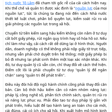
tịch nước Tô Lâm
đã chạm tới gốc rễ của cải cách hiện nay.
Khi thể chế và quản trị được xác định là "
nguồn lực
của mọi
nguồn lực", tức là chúng ta đang nói đến cách Nhà nước
thiết kế luật chơi, phân bổ quyền lực, kiểm soát rủi ro và
giải phóng các nguồn lực trong xã hội.
Chuyển từ tiền kiểm sang hậu kiểm không còn nằm ở tư duy
cắt bớt giấy phép, rút ngắn quy trình hay số hóa hồ sơ. Nếu
chỉ làm như vậy, cải cách rất dễ dừng lại ở hình thức. Người
dân, doanh nghiệp có thể không phải nộp giấy tờ trực tiếp,
nhưng vẫn phải chờ duyệt trên hệ thống; một giấy phép bị
bỏ đi nhưng lại phát sinh thêm một loại xác nhận khác. Khi
đó, tư duy quản lý cũ vẫn còn, chỉ thay đổi về cách thể hiện.
Điểm cốt lõi là phải chuyển từ tư duy "quản lý để ngăn
chặn" sang "quản trị để phát triển".
Điều này đòi hỏi đội ngũ hành chính công phải thay đổi căn
bản. Cán bộ thời hậu kiểm cần có năm nhóm năng lực:
pháp lý, công nghệ số, phân tích chính sách, quản trị rủi ro
và năng lực phục vụ. Phải đào tạo tư duy pháp lý gắn với
phát triển, hiểu luật để tạo hành lang an toàn cho cái mới,
cái đúng, cái có ích cho xã hội. Khi xuất hiện mô hình kinh